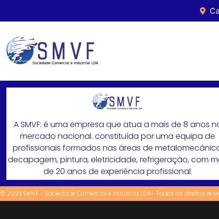
Ca
A SMVF: é uma empresa que atua a mais de 8 anos n
mercado nacional. constituída por uma equipa de
profissionais formados nas áreas de metalomecânica
decapagem, pintura, eletricidade, refrigeração, com 
de 20 anos de experiência profissional.
© 2023 SMVF - Sociedade Comercial e Industrial LDA- Todos os direitos res