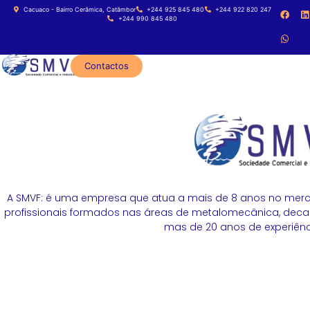
Cacuaco - Bairro Cerâmica, Catâmbor
+244 925 845 480
+244 922 820 247
+244 990 845 480
Contactos
A SMVF: é uma empresa que atua a mais de 8 anos no merc
profissionais formados nas áreas de metalomecânica, decapa
mas de 20 anos de experiênci