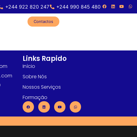
+244 922 820 247
+244 990 845 480
Contactos
Links Rapido
com
Início
l.com
Sobre Nós
0
Nossos Serviços
Formação