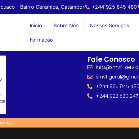
cuaco - Bairro Cerâmica, Catâmbor
+244 925 845 480
Início
Sobre Nós
Nossos Serviços
Formação
Fale Conosco
info@smvf-serv.
smvf.geral@gmai
o
+244 925 845 48
,
+244 922 820 247
mas
ervados