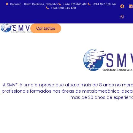
Cacuaco - Bairro Cerâmica, Catâmbor
+244 925 845 480
+244 922 820 247
+244 990 845 480
Contactos
A SMVF: é uma empresa que atua a mais de 8 anos no merc
profissionais formados nas áreas de metalomecânica, decapa
mas de 20 anos de experiênci