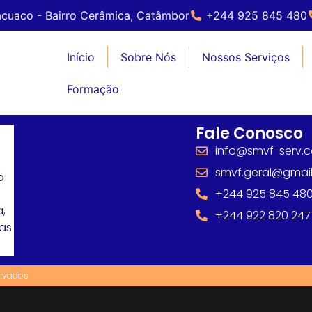
cuaco - Bairro Cerâmica, Catâmbor
+244 925 845 480
Início
Sobre Nós
Nossos Serviços
Formação
Fale Conosco
info@smvf-serv.
smvf.geral@gmai
o
+244 925 845 48
,
+244 922 820 247
mas
ervados