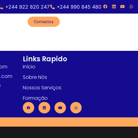
+244 922 820 247
+244 990 845 480
Contactos
Links Rapido
com
Início
l.com
Sobre Nós
0
Nossos Serviços
Formação