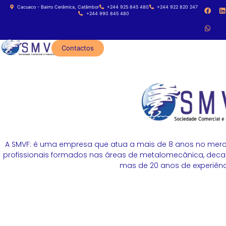
Cacuaco - Bairro Cerâmica, Catâmbor
+244 925 845 480
+244 922 820 247
+244 990 845 480
Contactos
A SMVF: é uma empresa que atua a mais de 8 anos no merc
profissionais formados nas áreas de metalomecânica, decapa
mas de 20 anos de experiênci