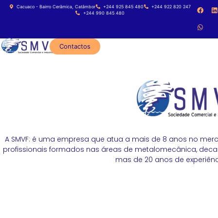
Cacuaco - Bairro Cerâmica, Catâmbor
+244 925 845 480
+244 922 820 247
+244 990 845 480
Contactos
A SMVF: é uma empresa que atua a mais de 8 anos no merc
profissionais formados nas áreas de metalomecânica, decapa
mas de 20 anos de experiênci