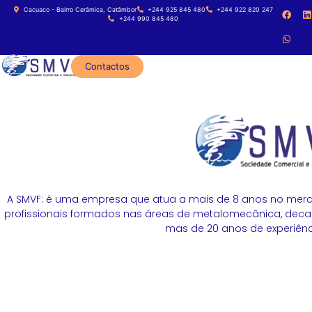
Cacuaco - Bairro Cerâmica, Catâmbor
+244 925 845 480
+244 922 820 247
+244 990 845 480
Contactos
A SMVF: é uma empresa que atua a mais de 8 anos no merc
profissionais formados nas áreas de metalomecânica, decapa
mas de 20 anos de experiênci