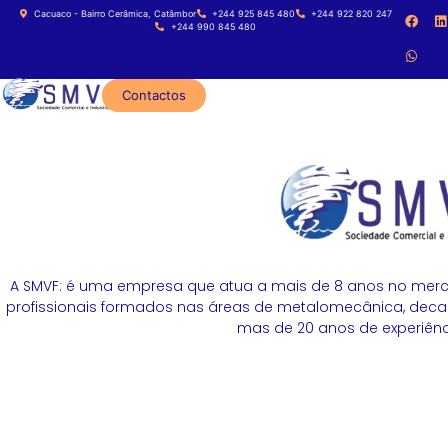
Cacuaco - Bairro Cerâmica, Catâmbor
+244 925 845 480
+244 922 820 247
+244 990 845 480
Contactos
A SMVF: é uma empresa que atua a mais de 8 anos no merc
profissionais formados nas áreas de metalomecânica, decapa
mas de 20 anos de experiênci