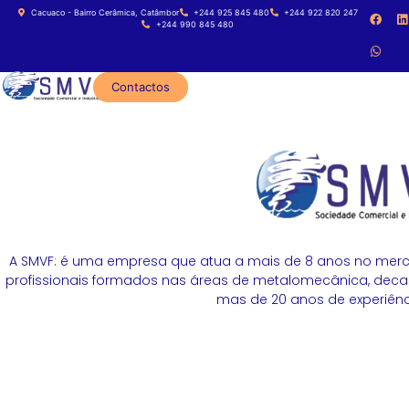
Cacuaco - Bairro Cerâmica, Catâmbor
+244 925 845 480
+244 922 820 247
+244 990 845 480
Contactos
A SMVF: é uma empresa que atua a mais de 8 anos no merc
profissionais formados nas áreas de metalomecânica, decapa
mas de 20 anos de experiênci