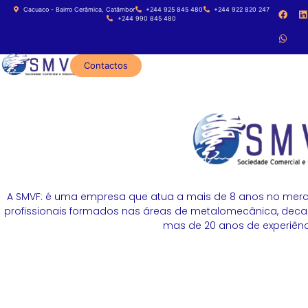
Cacuaco - Bairro Cerâmica, Catâmbor
+244 925 845 480
+244 922 820 247
+244 990 845 480
Contactos
A SMVF: é uma empresa que atua a mais de 8 anos no merc
profissionais formados nas áreas de metalomecânica, decapa
mas de 20 anos de experiênci