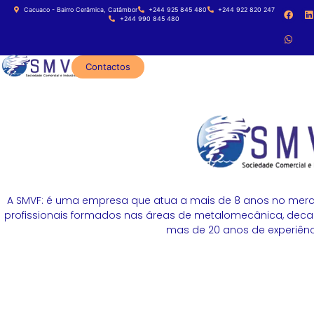
Cacuaco - Bairro Cerâmica, Catâmbor
+244 925 845 480
+244 922 820 247
+244 990 845 480
Contactos
A SMVF: é uma empresa que atua a mais de 8 anos no merc
profissionais formados nas áreas de metalomecânica, decapa
mas de 20 anos de experiênci