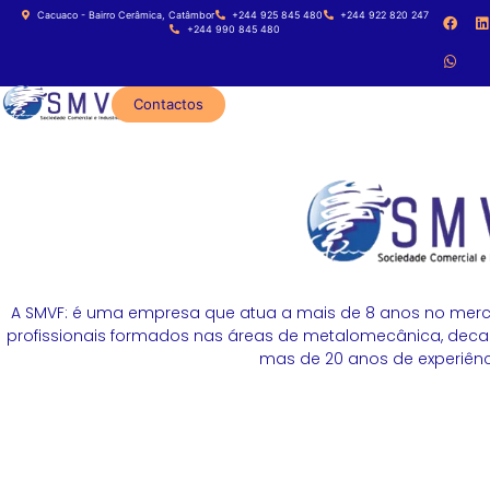
Cacuaco - Bairro Cerâmica, Catâmbor
+244 925 845 480
+244 922 820 247
+244 990 845 480
Contactos
A SMVF: é uma empresa que atua a mais de 8 anos no merc
profissionais formados nas áreas de metalomecânica, decapa
mas de 20 anos de experiênci