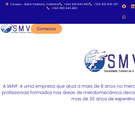
Cacuaco - Bairro Cerâmica, Catâmbor
+244 925 845 480
+244 922 820 247
+244 990 845 480
Contactos
A SMVF: é uma empresa que atua a mais de 8 anos no merc
profissionais formados nas áreas de metalomecânica, decapa
mas de 20 anos de experiênci