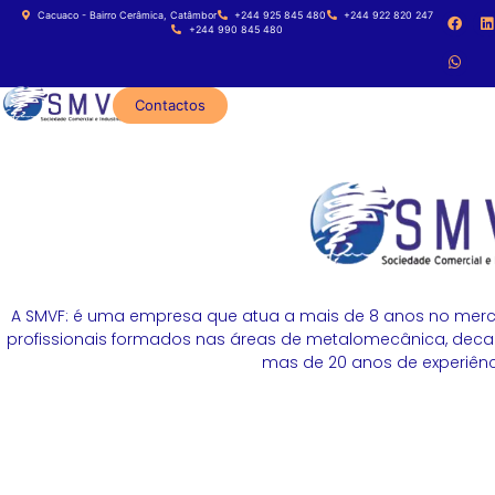
Cacuaco - Bairro Cerâmica, Catâmbor
+244 925 845 480
+244 922 820 247
+244 990 845 480
Contactos
A SMVF: é uma empresa que atua a mais de 8 anos no merc
profissionais formados nas áreas de metalomecânica, decapa
mas de 20 anos de experiênci