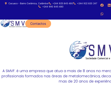
Cacuaco - Bairro Cerâmica, Catâmbor
+244 925 845 480
+244 922 820 247
+244 990 845 480
Contactos
A SMVF: é uma empresa que atua a mais de 8 anos no merc
profissionais formados nas áreas de metalomecânica, decapa
mas de 20 anos de experiênci