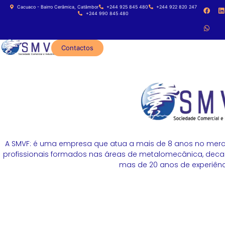
Cacuaco - Bairro Cerâmica, Catâmbor
+244 925 845 480
+244 922 820 247
+244 990 845 480
Contactos
A SMVF: é uma empresa que atua a mais de 8 anos no merc
profissionais formados nas áreas de metalomecânica, decapa
mas de 20 anos de experiênci