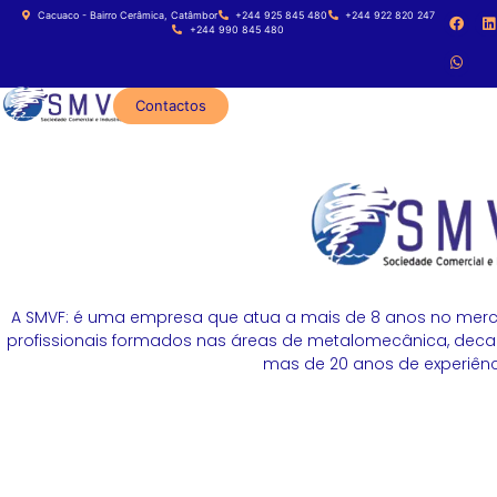
Cacuaco - Bairro Cerâmica, Catâmbor
+244 925 845 480
+244 922 820 247
+244 990 845 480
Contactos
A SMVF: é uma empresa que atua a mais de 8 anos no merc
profissionais formados nas áreas de metalomecânica, decapa
mas de 20 anos de experiênci