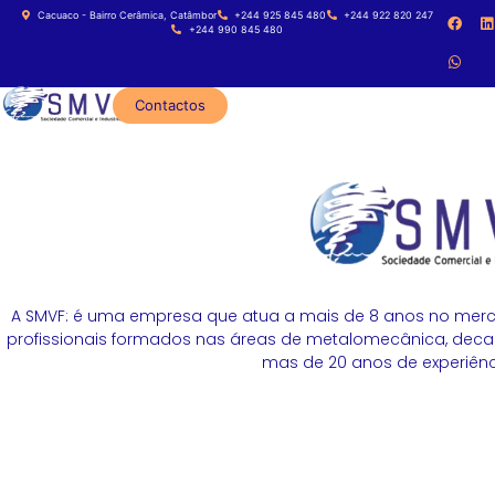
Cacuaco - Bairro Cerâmica, Catâmbor
+244 925 845 480
+244 922 820 247
+244 990 845 480
Contactos
A SMVF: é uma empresa que atua a mais de 8 anos no merc
profissionais formados nas áreas de metalomecânica, decapa
mas de 20 anos de experiênci