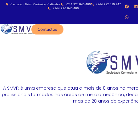
Cacuaco - Bairro Cerâmica, Catâmbor
+244 925 845 480
+244 922 820 247
+244 990 845 480
Contactos
A SMVF: é uma empresa que atua a mais de 8 anos no merc
profissionais formados nas áreas de metalomecânica, decapa
mas de 20 anos de experiênci