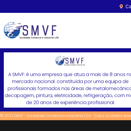
Ca
A SMVF: é uma empresa que atua a mais de 8 anos n
mercado nacional. constituída por uma equipa de
profissionais formados nas áreas de metalomecânica
decapagem, pintura, eletricidade, refrigeração, com 
de 20 anos de experiência profissional.
© 2023 SMVF - Sociedade Comercial e Industrial LDA- Todos os direitos res