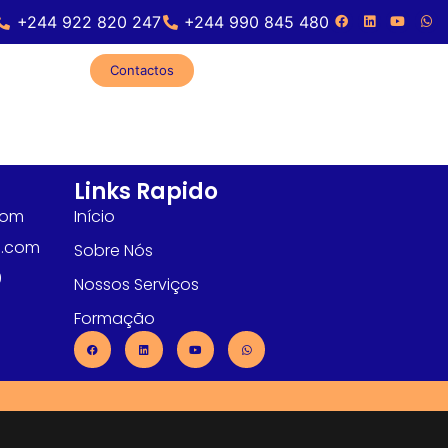
+244 922 820 247
+244 990 845 480
Contactos
Links Rapido
com
Início
l.com
Sobre Nós
0
Nossos Serviços
Formação