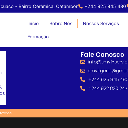
cuaco - Bairro Cerâmica, Catâmbor
+244 925 845 480
Início
Sobre Nós
Nossos Serviços
Formação
Fale Conosco
info@smvf-serv.
smvf.geral@gmai
o
+244 925 845 48
,
+244 922 820 247
mas
ervados