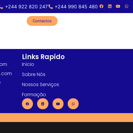
+244 922 820 247
+244 990 845 480
Contactos
Links Rapido
com
Início
l.com
Sobre Nós
0
Nossos Serviços
Formação