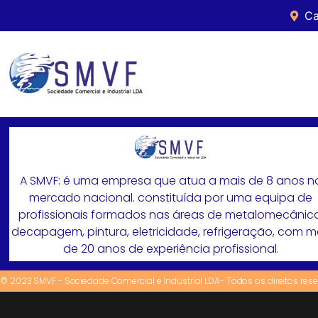
Ca
A SMVF: é uma empresa que atua a mais de 8 anos n
mercado nacional. constituída por uma equipa de
profissionais formados nas áreas de metalomecânica
decapagem, pintura, eletricidade, refrigeração, com 
de 20 anos de experiência profissional.
© 2023 SMVF - Sociedade Comercial e Industrial LDA- Todos os direitos res