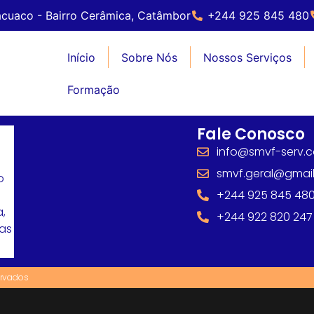
cuaco - Bairro Cerâmica, Catâmbor
+244 925 845 480
Início
Sobre Nós
Nossos Serviços
Formação
Fale Conosco
info@smvf-serv.
smvf.geral@gmai
o
+244 925 845 48
,
+244 922 820 247
mas
ervados