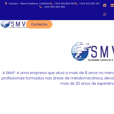
Cacuaco - Bairro Cerâmica, Catâmbor
+244 925 845 480
+244 922 820 247
+244 990 845 480
Contactos
A SMVF: é uma empresa que atua a mais de 8 anos no merc
profissionais formados nas áreas de metalomecânica, decapa
mas de 20 anos de experiênci