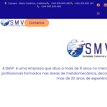
Cacuaco - Bairro Cerâmica, Catâmbor
+244 925 845 480
+244 922 820 247
+244 990 845 480
Contactos
A SMVF: é uma empresa que atua a mais de 8 anos no merc
profissionais formados nas áreas de metalomecânica, decapa
mas de 20 anos de experiênci