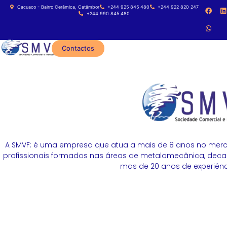
Cacuaco - Bairro Cerâmica, Catâmbor
+244 925 845 480
+244 922 820 247
+244 990 845 480
Contactos
A SMVF: é uma empresa que atua a mais de 8 anos no merc
profissionais formados nas áreas de metalomecânica, decapa
mas de 20 anos de experiênci