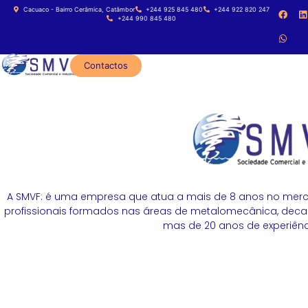
Cacuaco - Bairro Cerâmica, Catâmbor
+244 925 845 480
+244 922 820 247
+244 990 845 480
Contactos
A SMVF: é uma empresa que atua a mais de 8 anos no merc
profissionais formados nas áreas de metalomecânica, decapa
mas de 20 anos de experiênci