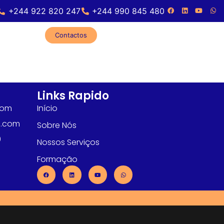
+244 922 820 247
+244 990 845 480
Contactos
Links Rapido
com
Início
l.com
Sobre Nós
0
Nossos Serviços
Formação