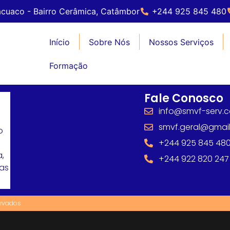
cuaco - Bairro Cerâmica, Catâmbor
+244 925 845 480
Início
Sobre Nós
Nossos Serviços
Formação
Fale Conosco
info@smvf-serv.
smvf.geral@gmai
o
+244 925 845 48
,
+244 922 820 247
mas
ervados