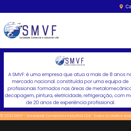
Ca
A SMVF: é uma empresa que atua a mais de 8 anos n
mercado nacional. constituída por uma equipa de
profissionais formados nas áreas de metalomecânica
decapagem, pintura, eletricidade, refrigeração, com 
de 20 anos de experiência profissional.
© 2023 SMVF - Sociedade Comercial e Industrial LDA- Todos os direitos res