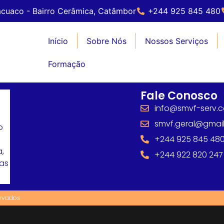
cuaco - Bairro Cerâmica, Catâmbor
+244 925 845 480
Início
Sobre Nós
Nossos Serviços
Formação
Fale Conosco
info@smvf-serv.
smvf.geral@gmai
o
+244 925 845 48
,
+244 922 820 247
mas
ervados