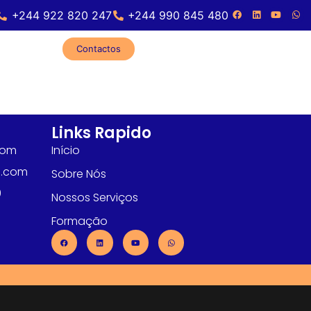
+244 922 820 247
+244 990 845 480
Contactos
Links Rapido
com
Início
l.com
Sobre Nós
0
Nossos Serviços
Formação