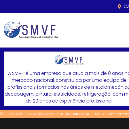
Ca
A SMVF: é uma empresa que atua a mais de 8 anos n
mercado nacional. constituída por uma equipa de
profissionais formados nas áreas de metalomecânica
decapagem, pintura, eletricidade, refrigeração, com 
de 20 anos de experiência profissional.
© 2023 SMVF - Sociedade Comercial e Industrial LDA- Todos os direitos res