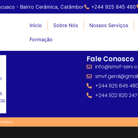
cuaco - Bairro Cerâmica, Catâmbor
+244 925 845 480
Início
Sobre Nós
Nossos Serviços
Formação
Fale Conosco
info@smvf-serv.
smvf.geral@gmai
o
+244 925 845 48
,
+244 922 820 247
mas
ervados