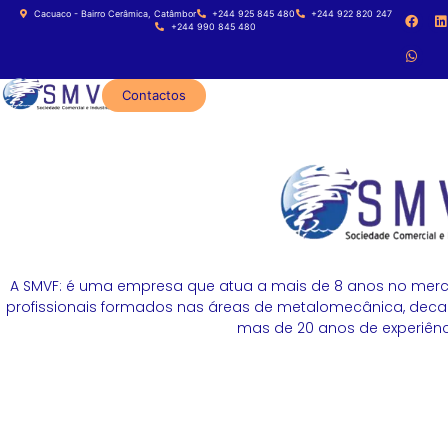
Cacuaco - Bairro Cerâmica, Catâmbor
+244 925 845 480
+244 922 820 247
+244 990 845 480
Contactos
A SMVF: é uma empresa que atua a mais de 8 anos no merc
profissionais formados nas áreas de metalomecânica, decapa
mas de 20 anos de experiênci