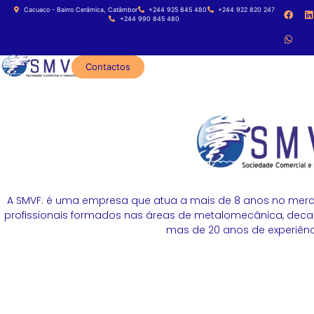
Cacuaco - Bairro Cerâmica, Catâmbor
+244 925 845 480
+244 922 820 247
+244 990 845 480
Contactos
A SMVF: é uma empresa que atua a mais de 8 anos no merc
profissionais formados nas áreas de metalomecânica, decapa
mas de 20 anos de experiênci