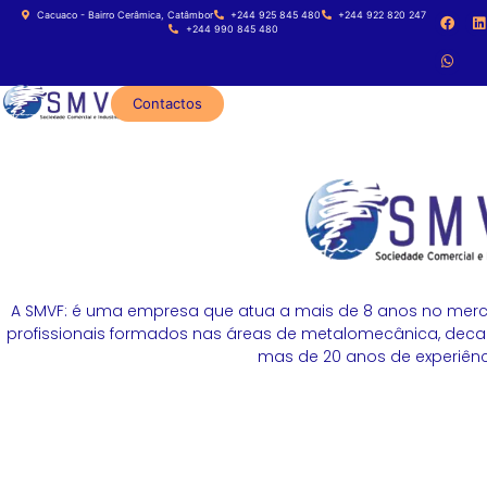
Cacuaco - Bairro Cerâmica, Catâmbor
+244 925 845 480
+244 922 820 247
+244 990 845 480
Contactos
A SMVF: é uma empresa que atua a mais de 8 anos no merc
profissionais formados nas áreas de metalomecânica, decapa
mas de 20 anos de experiênci