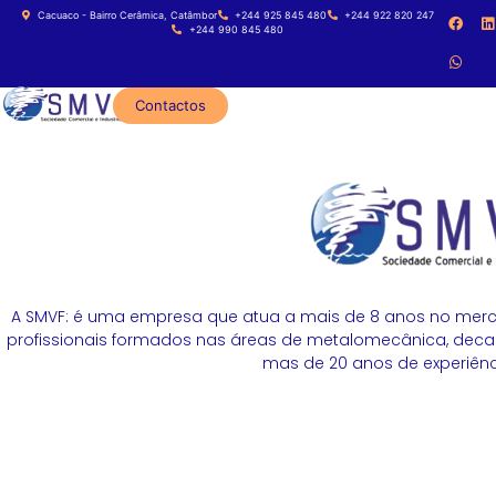
Cacuaco - Bairro Cerâmica, Catâmbor
+244 925 845 480
+244 922 820 247
+244 990 845 480
Contactos
A SMVF: é uma empresa que atua a mais de 8 anos no merc
profissionais formados nas áreas de metalomecânica, decapa
mas de 20 anos de experiênci