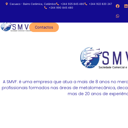
Cacuaco - Bairro Cerâmica, Catâmbor
+244 925 845 480
+244 922 820 247
+244 990 845 480
Contactos
A SMVF: é uma empresa que atua a mais de 8 anos no merc
profissionais formados nas áreas de metalomecânica, decapa
mas de 20 anos de experiênci