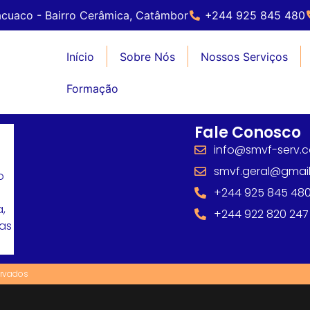
cuaco - Bairro Cerâmica, Catâmbor
+244 925 845 480
Início
Sobre Nós
Nossos Serviços
Formação
Fale Conosco
info@smvf-serv.
smvf.geral@gmai
o
+244 925 845 48
,
+244 922 820 247
mas
ervados