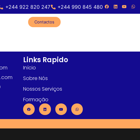
+244 922 820 247
+244 990 845 480
Contactos
Links Rapido
com
Início
l.com
Sobre Nós
0
Nossos Serviços
Formação