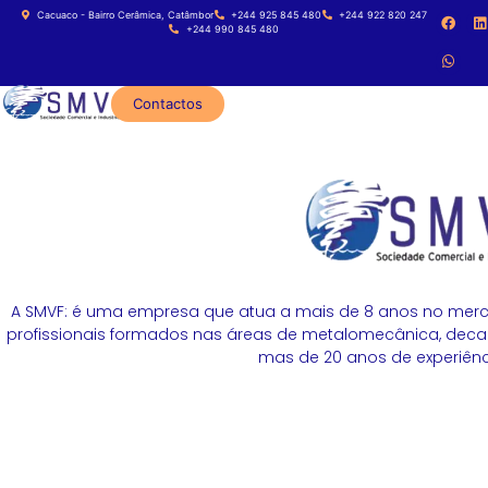
Cacuaco - Bairro Cerâmica, Catâmbor
+244 925 845 480
+244 922 820 247
+244 990 845 480
Contactos
A SMVF: é uma empresa que atua a mais de 8 anos no merc
profissionais formados nas áreas de metalomecânica, decapa
mas de 20 anos de experiênci