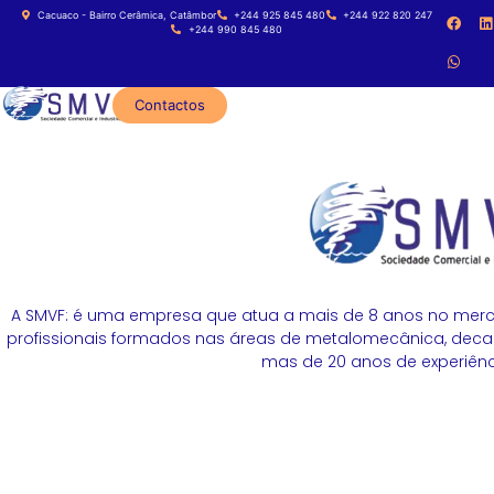
Cacuaco - Bairro Cerâmica, Catâmbor
+244 925 845 480
+244 922 820 247
+244 990 845 480
Contactos
A SMVF: é uma empresa que atua a mais de 8 anos no merc
profissionais formados nas áreas de metalomecânica, decapa
mas de 20 anos de experiênci