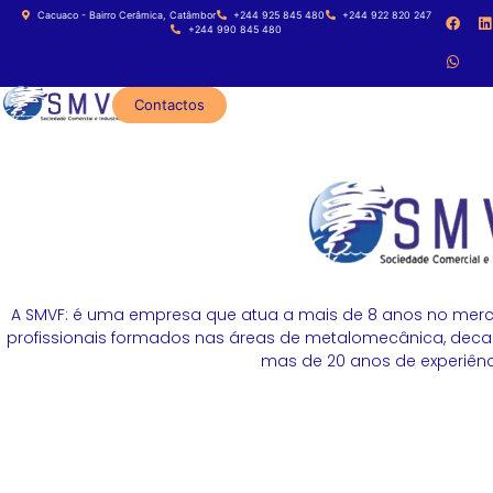
Cacuaco - Bairro Cerâmica, Catâmbor
+244 925 845 480
+244 922 820 247
+244 990 845 480
Contactos
A SMVF: é uma empresa que atua a mais de 8 anos no merc
profissionais formados nas áreas de metalomecânica, decapa
mas de 20 anos de experiênci