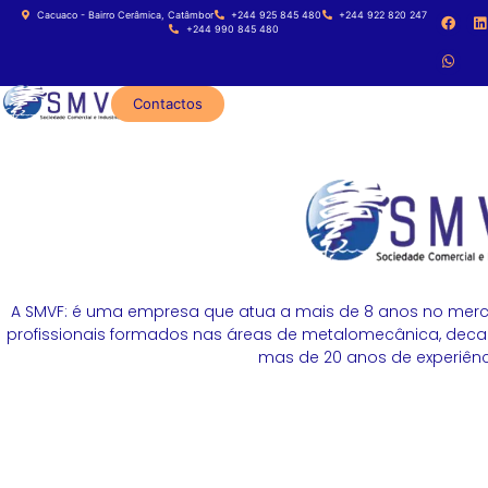
Cacuaco - Bairro Cerâmica, Catâmbor
+244 925 845 480
+244 922 820 247
+244 990 845 480
Contactos
A SMVF: é uma empresa que atua a mais de 8 anos no merc
profissionais formados nas áreas de metalomecânica, decapa
mas de 20 anos de experiênci