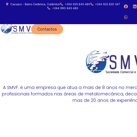
Cacuaco - Bairro Cerâmica, Catâmbor
+244 925 845 480
+244 922 820 247
+244 990 845 480
Contactos
A SMVF: é uma empresa que atua a mais de 8 anos no merc
profissionais formados nas áreas de metalomecânica, decapa
mas de 20 anos de experiênci