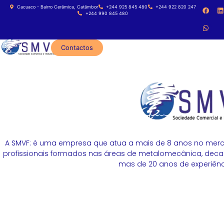
Cacuaco - Bairro Cerâmica, Catâmbor
+244 925 845 480
+244 922 820 247
+244 990 845 480
Contactos
A SMVF: é uma empresa que atua a mais de 8 anos no merc
profissionais formados nas áreas de metalomecânica, decapa
mas de 20 anos de experiênci