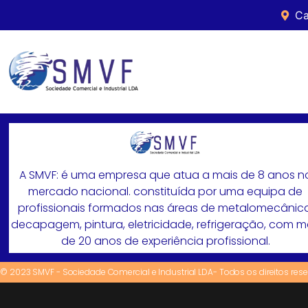
Ca
A SMVF: é uma empresa que atua a mais de 8 anos n
mercado nacional. constituída por uma equipa de
profissionais formados nas áreas de metalomecânica
decapagem, pintura, eletricidade, refrigeração, com 
de 20 anos de experiência profissional.
© 2023 SMVF - Sociedade Comercial e Industrial LDA- Todos os direitos res