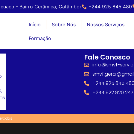
cuaco - Bairro Cerâmica, Catâmbor
+244 925 845 480
Início
Sobre Nós
Nossos Serviços
Formação
Fale Conosco
info@smvf-serv.
smvf.geral@gmai
o
+244 925 845 48
,
+244 922 820 247
mas
ervados