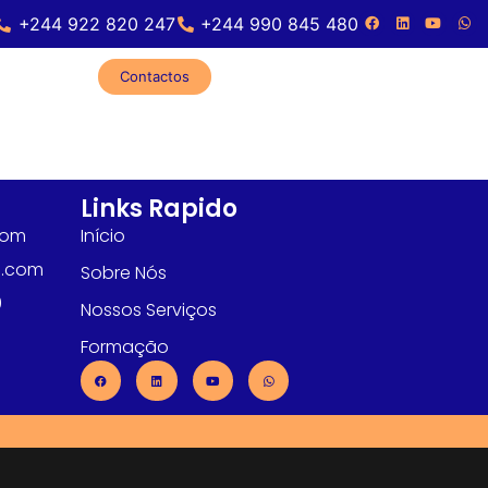
+244 922 820 247
+244 990 845 480
Contactos
Links Rapido
com
Início
l.com
Sobre Nós
0
Nossos Serviços
Formação