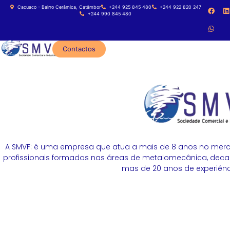
Cacuaco - Bairro Cerâmica, Catâmbor
+244 925 845 480
+244 922 820 247
+244 990 845 480
Contactos
A SMVF: é uma empresa que atua a mais de 8 anos no merc
profissionais formados nas áreas de metalomecânica, decapa
mas de 20 anos de experiênci