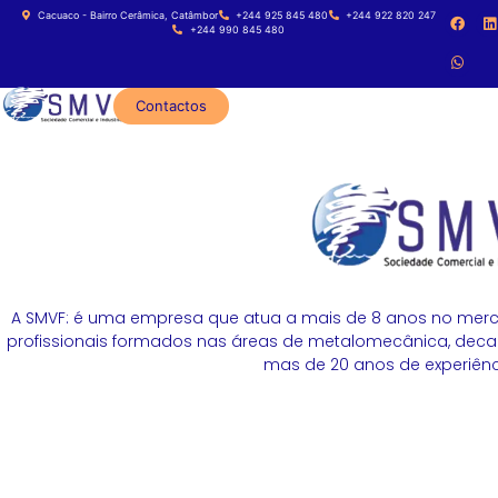
Cacuaco - Bairro Cerâmica, Catâmbor
+244 925 845 480
+244 922 820 247
+244 990 845 480
Contactos
A SMVF: é uma empresa que atua a mais de 8 anos no merc
profissionais formados nas áreas de metalomecânica, decapa
mas de 20 anos de experiênci