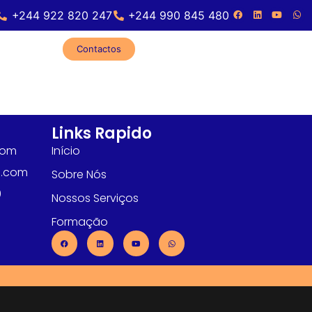
+244 922 820 247
+244 990 845 480
Contactos
Links Rapido
com
Início
l.com
Sobre Nós
0
Nossos Serviços
Formação