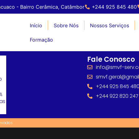
cuaco - Bairro Cerâmica, Catâmbor
+244 925 845 480
Início
Sobre Nós
Nossos Serviços
Formação
Fale Conosco
info@smvf-serv.
smvf.geral@gmai
o
+244 925 845 48
,
+244 922 820 247
mas
ervados