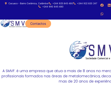
Cacuaco - Bairro Cerâmica, Catâmbor
+244 925 845 480
+244 922 820 247
+244 990 845 480
Contactos
A SMVF: é uma empresa que atua a mais de 8 anos no merc
profissionais formados nas áreas de metalomecânica, decapa
mas de 20 anos de experiênci