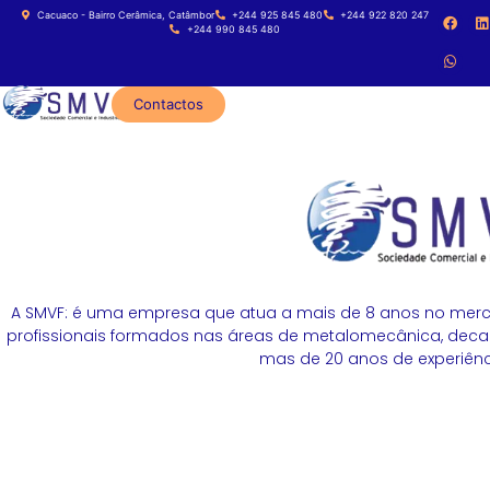
Cacuaco - Bairro Cerâmica, Catâmbor
+244 925 845 480
+244 922 820 247
+244 990 845 480
Contactos
A SMVF: é uma empresa que atua a mais de 8 anos no merc
profissionais formados nas áreas de metalomecânica, decapa
mas de 20 anos de experiênci