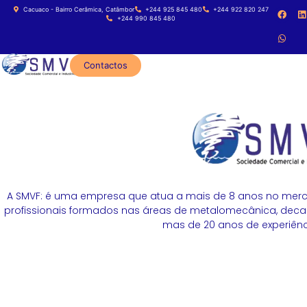
Cacuaco - Bairro Cerâmica, Catâmbor
+244 925 845 480
+244 922 820 247
+244 990 845 480
Contactos
A SMVF: é uma empresa que atua a mais de 8 anos no merc
profissionais formados nas áreas de metalomecânica, decapa
mas de 20 anos de experiênci