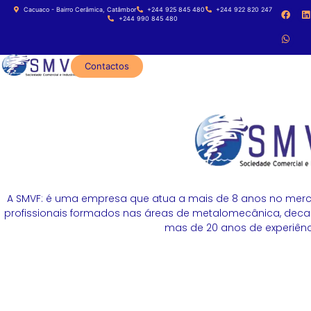
Cacuaco - Bairro Cerâmica, Catâmbor
+244 925 845 480
+244 922 820 247
+244 990 845 480
Contactos
A SMVF: é uma empresa que atua a mais de 8 anos no merc
profissionais formados nas áreas de metalomecânica, decapa
mas de 20 anos de experiênci