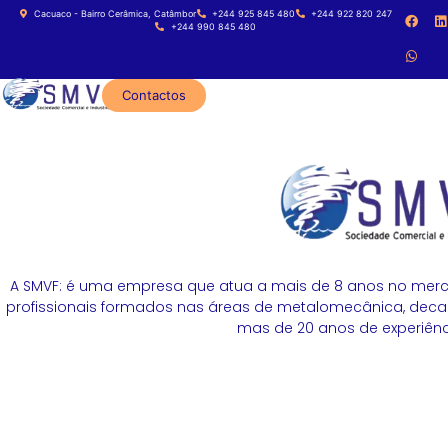
Cacuaco - Bairro Cerâmica, Catâmbor
+244 925 845 480
+244 922 820 247
+244 990 845 480
Contactos
A SMVF: é uma empresa que atua a mais de 8 anos no merc
profissionais formados nas áreas de metalomecânica, decapa
mas de 20 anos de experiênci